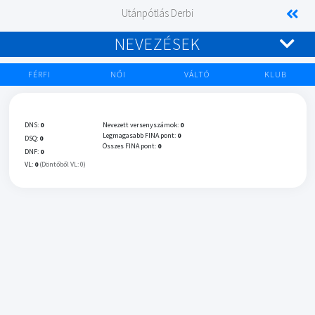
Utánpótlás Derbi
NEVEZÉSEK
FÉRFI
NŐI
VÁLTÓ
KLUB
DNS:
0
Nevezett versenyszámok:
0
Legmagasabb FINA pont:
0
DSQ:
0
Összes FINA pont:
0
DNF:
0
VL:
0
(Döntőből VL: 0)