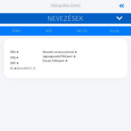
Utánpótlás Derbi
NEVEZÉSEK
FÉRFI
NŐI
VÁLTÓ
KLUB
DNS:
0
Nevezett versenyszámok:
0
Legmagasabb FINA pont:
0
DSQ:
0
Összes FINA pont:
0
DNF:
0
VL:
0
(Döntőből VL: 0)