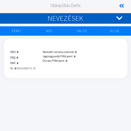
Utánpótlás Derbi
NEVEZÉSEK
FÉRFI
NŐI
VÁLTÓ
KLUB
DNS:
0
Nevezett versenyszámok:
0
Legmagasabb FINA pont:
0
DSQ:
0
Összes FINA pont:
0
DNF:
0
VL:
0
(Döntőből VL: 0)