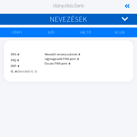
Utánpótlás Derbi
NEVEZÉSEK
FÉRFI
NŐI
VÁLTÓ
KLUB
DNS:
0
Nevezett versenyszámok:
0
Legmagasabb FINA pont:
0
DSQ:
0
Összes FINA pont:
0
DNF:
0
VL:
0
(Döntőből VL: 0)