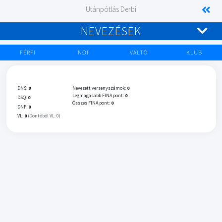
Utánpótlás Derbi
NEVEZÉSEK
FÉRFI
NŐI
VÁLTÓ
KLUB
DNS:
0
Nevezett versenyszámok:
0
Legmagasabb FINA pont:
0
DSQ:
0
Összes FINA pont:
0
DNF:
0
VL:
0
(Döntőből VL: 0)