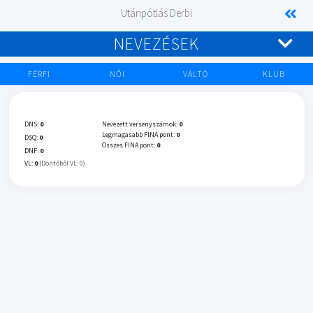
Utánpótlás Derbi
NEVEZÉSEK
FÉRFI
NŐI
VÁLTÓ
KLUB
DNS:
0
Nevezett versenyszámok:
0
Legmagasabb FINA pont:
0
DSQ:
0
Összes FINA pont:
0
DNF:
0
VL:
0
(Döntőből VL: 0)