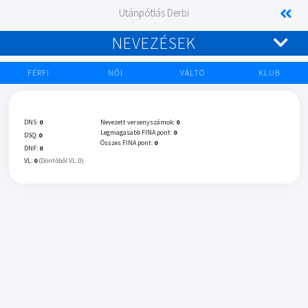
Utánpótlás Derbi
NEVEZÉSEK
FÉRFI
NŐI
VÁLTÓ
KLUB
DNS:
0
Nevezett versenyszámok:
0
Legmagasabb FINA pont:
0
DSQ:
0
Összes FINA pont:
0
DNF:
0
VL:
0
(Döntőből VL: 0)