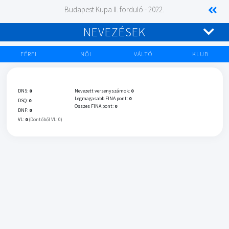
Budapest Kupa II. forduló - 2022.
NEVEZÉSEK
FÉRFI
NŐI
VÁLTÓ
KLUB
DNS:
0
Nevezett versenyszámok:
0
Legmagasabb FINA pont:
0
DSQ:
0
Összes FINA pont:
0
DNF:
0
VL:
0
(Döntőből VL: 0)