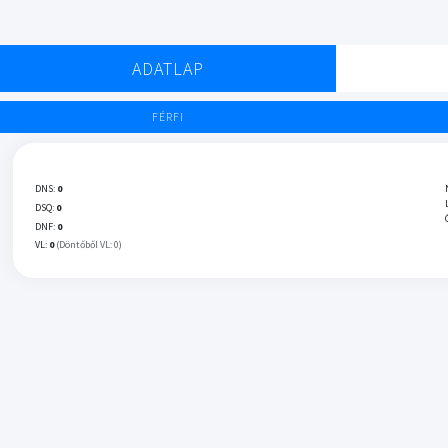
ADATLAP
FÉRFI
DNS:
0
DSQ:
0
DNF:
0
VL:
0
(Döntőből VL: 0)