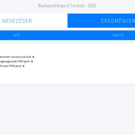
Budapest Kupa II. forduló - 2022.
NEVEZÉSEK
EREDMÉNYE
NŐI
VÁLTÓ
Nevezett versenyszámok:
0
Legmagasabb FINA pont:
0
Összes FINA pont:
0