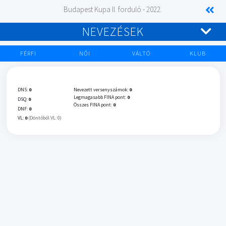
Budapest Kupa II. forduló - 2022.
NEVEZÉSEK
FÉRFI
NŐI
VÁLTÓ
KLUB
DNS:
0
Nevezett versenyszámok:
0
Legmagasabb FINA pont:
0
DSQ:
0
Összes FINA pont:
0
DNF:
0
VL:
0
(Döntőből VL: 0)