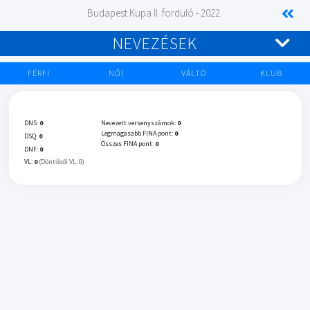
Budapest Kupa II. forduló - 2022.
NEVEZÉSEK
FÉRFI
NŐI
VÁLTÓ
KLUB
DNS:
0
Nevezett versenyszámok:
0
Legmagasabb FINA pont:
0
DSQ:
0
Összes FINA pont:
0
DNF:
0
VL:
0
(Döntőből VL: 0)