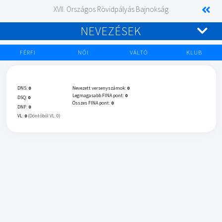
XVII. Országos Rövidpályás Bajnokság
NEVEZÉSEK
FÉRFI
NŐI
VÁLTÓ
KLUB
DNS:
0
Nevezett versenyszámok:
0
Legmagasabb FINA pont:
0
DSQ:
0
Összes FINA pont:
0
DNF:
0
VL:
0
(Döntőből VL: 0)