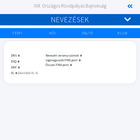
XVII. Országos Rövidpályás Bajnokság
NEVEZÉSEK
FÉRFI
NŐI
VÁLTÓ
KLUB
DNS:
0
Nevezett versenyszámok:
0
Legmagasabb FINA pont:
0
DSQ:
0
Összes FINA pont:
0
DNF:
0
VL:
0
(Döntőből VL: 0)