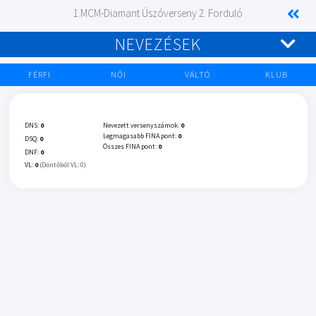
1.MCM-Diamant Úszóverseny 2. Forduló
NEVEZÉSEK
FÉRFI
NŐI
VÁLTÓ
KLUB
DNS:
0
Nevezett versenyszámok:
0
Legmagasabb FINA pont:
0
DSQ:
0
Összes FINA pont:
0
DNF:
0
VL:
0
(Döntőből VL: 0)