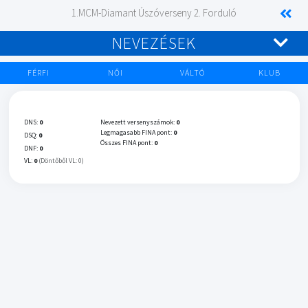
1.MCM-Diamant Úszóverseny 2. Forduló
NEVEZÉSEK
FÉRFI
NŐI
VÁLTÓ
KLUB
DNS:
0
Nevezett versenyszámok:
0
Legmagasabb FINA pont:
0
DSQ:
0
Összes FINA pont:
0
DNF:
0
VL:
0
(Döntőből VL: 0)