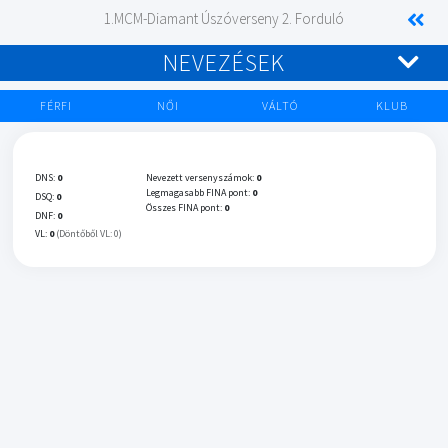
1.MCM-Diamant Úszóverseny 2. Forduló
NEVEZÉSEK
FÉRFI
NŐI
VÁLTÓ
KLUB
DNS:
0
Nevezett versenyszámok:
0
Legmagasabb FINA pont:
0
DSQ:
0
Összes FINA pont:
0
DNF:
0
VL:
0
(Döntőből VL: 0)