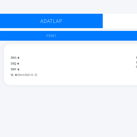
ADATLAP
FÉRFI
DNS:
0
DSQ:
0
DNF:
0
VL:
0
(Döntőből VL: 0)