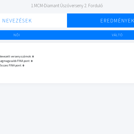
1.MCM-Diamant Úszóverseny 2. Forduló
NEVEZÉSEK
EREDMÉNYE
NŐI
VÁLTÓ
Nevezett versenyszámok:
0
Legmagasabb FINA pont:
0
Összes FINA pont:
0