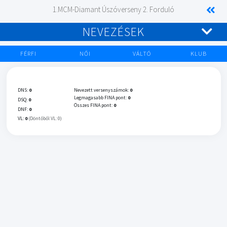
1.MCM-Diamant Úszóverseny 2. Forduló
NEVEZÉSEK
FÉRFI
NŐI
VÁLTÓ
KLUB
DNS:
0
Nevezett versenyszámok:
0
Legmagasabb FINA pont:
0
DSQ:
0
Összes FINA pont:
0
DNF:
0
VL:
0
(Döntőből VL: 0)