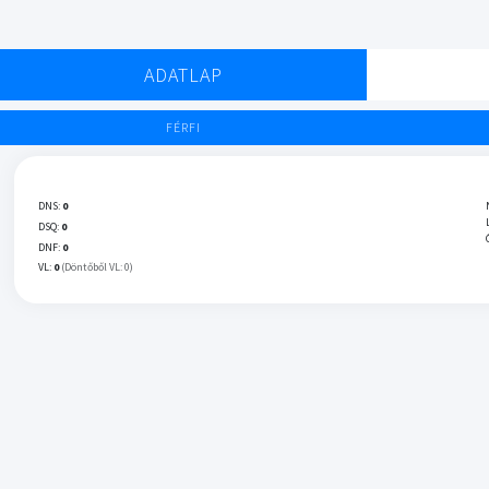
ADATLAP
FÉRFI
DNS:
0
DSQ:
0
DNF:
0
VL:
0
(Döntőből VL: 0)