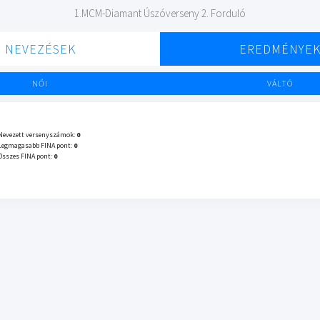
1.MCM-Diamant Úszóverseny 2. Forduló
NEVEZÉSEK
EREDMÉNYE
NŐI
VÁLTÓ
Nevezett versenyszámok:
0
Legmagasabb FINA pont:
0
Összes FINA pont:
0