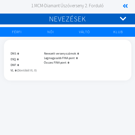
1.MCM-Diamant Úszóverseny 2. Forduló
NEVEZÉSEK
FÉRFI
NŐI
VÁLTÓ
KLUB
DNS:
0
Nevezett versenyszámok:
0
Legmagasabb FINA pont:
0
DSQ:
0
Összes FINA pont:
0
DNF:
0
VL:
0
(Döntőből VL: 0)