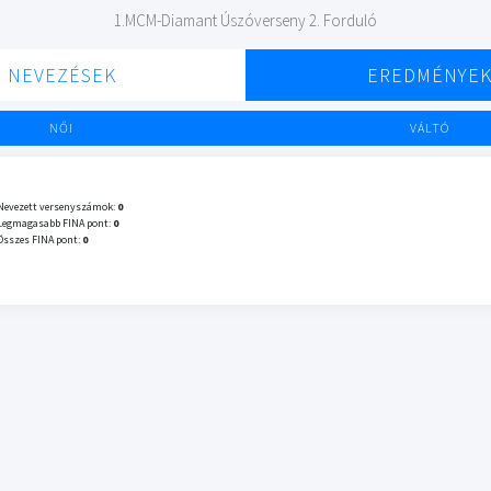
1.MCM-Diamant Úszóverseny 2. Forduló
NEVEZÉSEK
EREDMÉNYE
NŐI
VÁLTÓ
Nevezett versenyszámok:
0
Legmagasabb FINA pont:
0
Összes FINA pont:
0