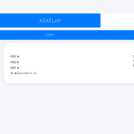
ADATLAP
FÉRFI
DNS:
0
DSQ:
0
DNF:
0
VL:
0
(Döntőből VL: 0)