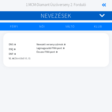
1.MCM-Diamant Úszóverseny 2. Forduló
NEVEZÉSEK
FÉRFI
NŐI
VÁLTÓ
KLUB
DNS:
0
Nevezett versenyszámok:
0
Legmagasabb FINA pont:
0
DSQ:
0
Összes FINA pont:
0
DNF:
0
VL:
0
(Döntőből VL: 0)