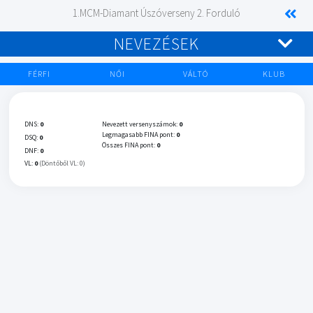
1.MCM-Diamant Úszóverseny 2. Forduló
NEVEZÉSEK
FÉRFI
NŐI
VÁLTÓ
KLUB
DNS:
0
Nevezett versenyszámok:
0
Legmagasabb FINA pont:
0
DSQ:
0
Összes FINA pont:
0
DNF:
0
VL:
0
(Döntőből VL: 0)