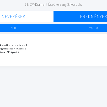
1.MCM-Diamant Úszóverseny 2. Forduló
NEVEZÉSEK
EREDMÉNYE
NŐI
VÁLTÓ
Nevezett versenyszámok:
0
Legmagasabb FINA pont:
0
Összes FINA pont:
0