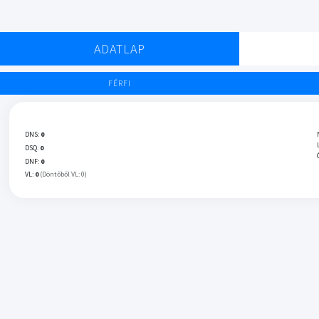
ADATLAP
FÉRFI
DNS:
0
DSQ:
0
DNF:
0
VL:
0
(Döntőből VL: 0)