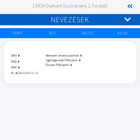
1.MCM-Diamant Úszóverseny 2. Forduló
NEVEZÉSEK
FÉRFI
NŐI
VÁLTÓ
KLUB
DNS:
0
Nevezett versenyszámok:
0
Legmagasabb FINA pont:
0
DSQ:
0
Összes FINA pont:
0
DNF:
0
VL:
0
(Döntőből VL: 0)