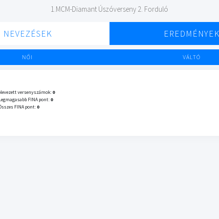
1.MCM-Diamant Úszóverseny 2. Forduló
NEVEZÉSEK
EREDMÉNYE
NŐI
VÁLTÓ
Nevezett versenyszámok:
0
Legmagasabb FINA pont:
0
Összes FINA pont:
0