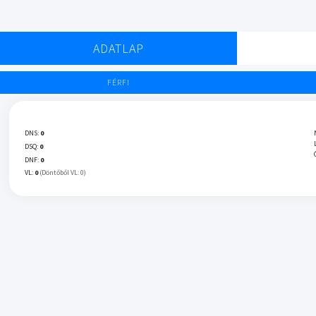
ADATLAP
FÉRFI
DNS:
0
DSQ:
0
DNF:
0
VL:
0
(Döntőből VL: 0)