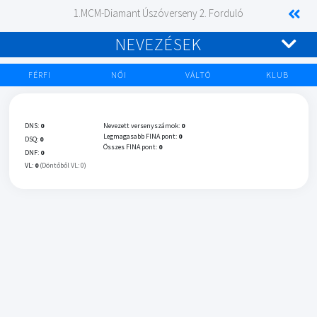
1.MCM-Diamant Úszóverseny 2. Forduló
NEVEZÉSEK
FÉRFI
NŐI
VÁLTÓ
KLUB
DNS:
0
Nevezett versenyszámok:
0
Legmagasabb FINA pont:
0
DSQ:
0
Összes FINA pont:
0
DNF:
0
VL:
0
(Döntőből VL: 0)