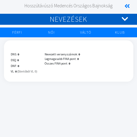
Hosszútávúszó Medencés Országos Bajnokság
NEVEZÉSEK
FÉRFI
NŐI
VÁLTÓ
KLUB
DNS:
0
Nevezett versenyszámok:
0
Legmagasabb FINA pont:
0
DSQ:
0
Összes FINA pont:
0
DNF:
0
VL:
0
(Döntőből VL: 0)