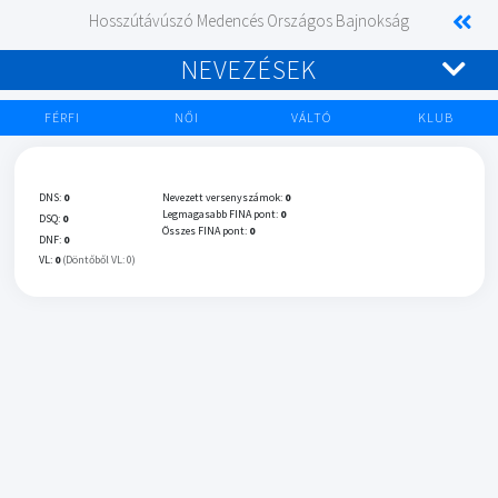
Hosszútávúszó Medencés Országos Bajnokság
NEVEZÉSEK
FÉRFI
NŐI
VÁLTÓ
KLUB
DNS:
0
Nevezett versenyszámok:
0
Legmagasabb FINA pont:
0
DSQ:
0
Összes FINA pont:
0
DNF:
0
VL:
0
(Döntőből VL: 0)