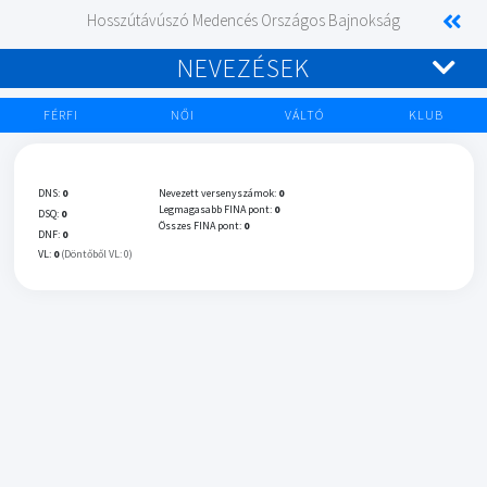
Hosszútávúszó Medencés Országos Bajnokság
NEVEZÉSEK
FÉRFI
NŐI
VÁLTÓ
KLUB
DNS:
0
Nevezett versenyszámok:
0
Legmagasabb FINA pont:
0
DSQ:
0
Összes FINA pont:
0
DNF:
0
VL:
0
(Döntőből VL: 0)