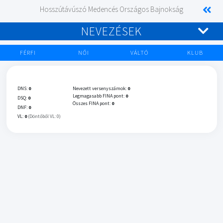
Hosszútávúszó Medencés Országos Bajnokság
NEVEZÉSEK
FÉRFI
NŐI
VÁLTÓ
KLUB
DNS:
0
Nevezett versenyszámok:
0
Legmagasabb FINA pont:
0
DSQ:
0
Összes FINA pont:
0
DNF:
0
VL:
0
(Döntőből VL: 0)