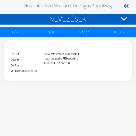
Hosszútávúszó Medencés Országos Bajnokság
NEVEZÉSEK
FÉRFI
NŐI
VÁLTÓ
KLUB
DNS:
0
Nevezett versenyszámok:
0
Legmagasabb FINA pont:
0
DSQ:
0
Összes FINA pont:
0
DNF:
0
VL:
0
(Döntőből VL: 0)