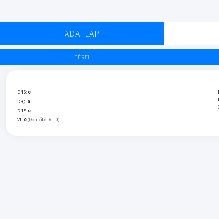
ADATLAP
FÉRFI
DNS:
0
DSQ:
0
DNF:
0
VL:
0
(Döntőből VL: 0)