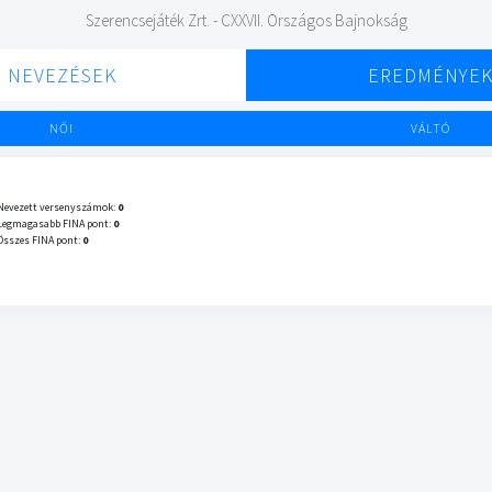
Szerencsejáték Zrt. - CXXVII. Országos Bajnokság
NEVEZÉSEK
EREDMÉNYE
NŐI
VÁLTÓ
Nevezett versenyszámok:
0
Legmagasabb FINA pont:
0
Összes FINA pont:
0