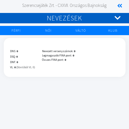
Szerencsejáték Zrt. - CXXVII. Országos Bajnokság
NEVEZÉSEK
FÉRFI
NŐI
VÁLTÓ
KLUB
DNS:
0
Nevezett versenyszámok:
0
Legmagasabb FINA pont:
0
DSQ:
0
Összes FINA pont:
0
DNF:
0
VL:
0
(Döntőből VL: 0)