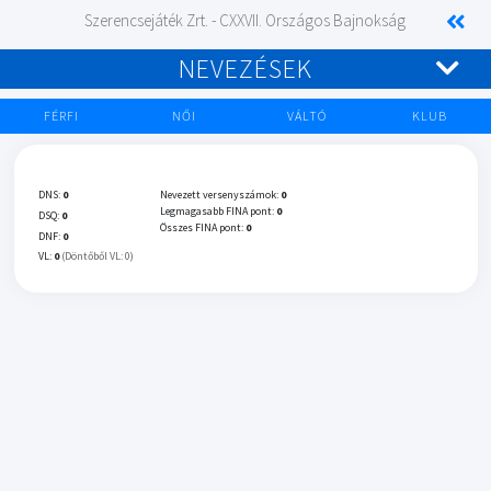
Szerencsejáték Zrt. - CXXVII. Országos Bajnokság
NEVEZÉSEK
FÉRFI
NŐI
VÁLTÓ
KLUB
DNS:
0
Nevezett versenyszámok:
0
Legmagasabb FINA pont:
0
DSQ:
0
Összes FINA pont:
0
DNF:
0
VL:
0
(Döntőből VL: 0)