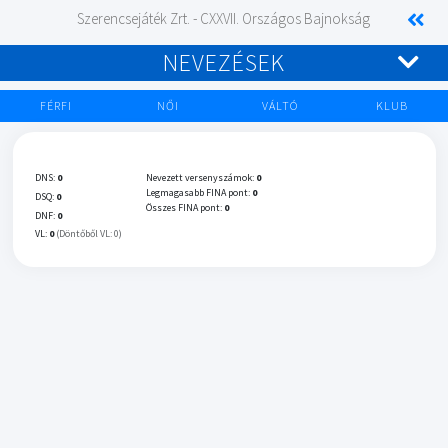
Szerencsejáték Zrt. - CXXVII. Országos Bajnokság
NEVEZÉSEK
FÉRFI
NŐI
VÁLTÓ
KLUB
DNS:
0
Nevezett versenyszámok:
0
Legmagasabb FINA pont:
0
DSQ:
0
Összes FINA pont:
0
DNF:
0
VL:
0
(Döntőből VL: 0)