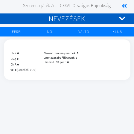
Szerencsejáték Zrt. - CXXVII. Országos Bajnokság
NEVEZÉSEK
FÉRFI
NŐI
VÁLTÓ
KLUB
DNS:
0
Nevezett versenyszámok:
0
Legmagasabb FINA pont:
0
DSQ:
0
Összes FINA pont:
0
DNF:
0
VL:
0
(Döntőből VL: 0)