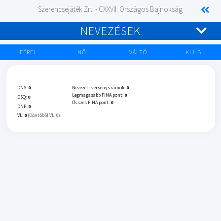
Szerencsejáték Zrt. - CXXVII. Országos Bajnokság
NEVEZÉSEK
FÉRFI
NŐI
VÁLTÓ
KLUB
DNS:
0
Nevezett versenyszámok:
0
Legmagasabb FINA pont:
0
DSQ:
0
Összes FINA pont:
0
DNF:
0
VL:
0
(Döntőből VL: 0)