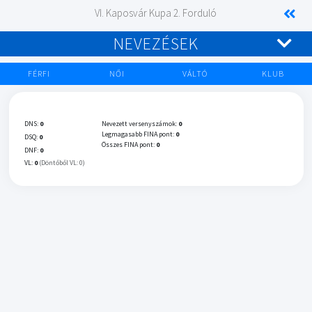
VI. Kaposvár Kupa 2. Forduló
NEVEZÉSEK
FÉRFI
NŐI
VÁLTÓ
KLUB
DNS:
0
Nevezett versenyszámok:
0
Legmagasabb FINA pont:
0
DSQ:
0
Összes FINA pont:
0
DNF:
0
VL:
0
(Döntőből VL: 0)