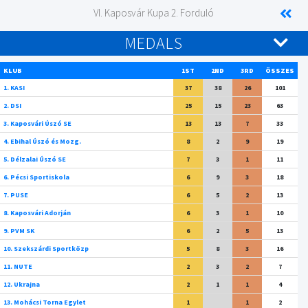
VI. Kaposvár Kupa 2. Forduló
MEDALS
KLUB
1ST
2ND
3RD
ÖSSZES
1. KASI
37
38
26
101
2. DSI
25
15
23
63
3. Kaposvári Úszó SE
13
13
7
33
4. Ebihal Úszó és Mozg.
8
2
9
19
5. Délzalai Úszó SE
7
3
1
11
6. Pécsi Sportiskola
6
9
3
18
7. PUSE
6
5
2
13
8. Kaposvári Adorján
6
3
1
10
9. PVM SK
6
2
5
13
10. Szekszárdi Sportközp
5
8
3
16
11. NUTE
2
3
2
7
12. Ukrajna
2
1
1
4
13. Mohácsi Torna Egylet
1
1
2