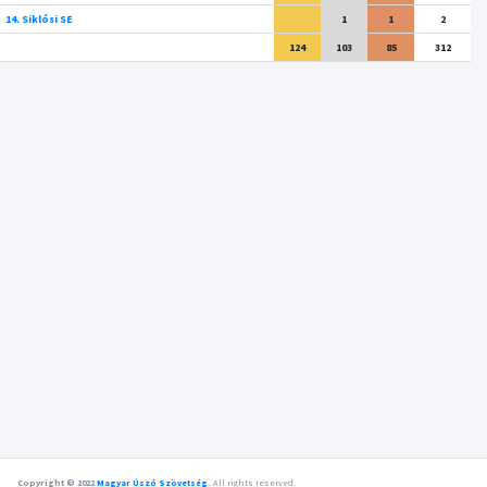
14. Siklósi SE
1
1
2
124
103
85
312
Copyright © 2022
Magyar Úszó Szövetség
.
All rights reserved.