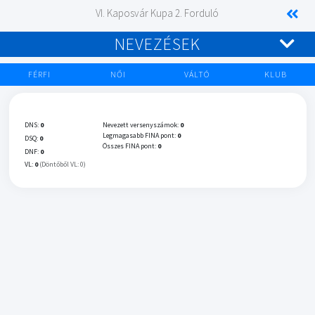
VI. Kaposvár Kupa 2. Forduló
NEVEZÉSEK
FÉRFI
NŐI
VÁLTÓ
KLUB
DNS:
0
Nevezett versenyszámok:
0
Legmagasabb FINA pont:
0
DSQ:
0
Összes FINA pont:
0
DNF:
0
VL:
0
(Döntőből VL: 0)