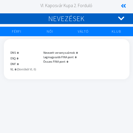
VI. Kaposvár Kupa 2. Forduló
NEVEZÉSEK
FÉRFI
NŐI
VÁLTÓ
KLUB
DNS:
0
Nevezett versenyszámok:
0
Legmagasabb FINA pont:
0
DSQ:
0
Összes FINA pont:
0
DNF:
0
VL:
0
(Döntőből VL: 0)