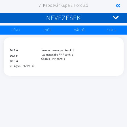
VI. Kaposvár Kupa 2. Forduló
NEVEZÉSEK
FÉRFI
NŐI
VÁLTÓ
KLUB
DNS:
0
Nevezett versenyszámok:
0
Legmagasabb FINA pont:
0
DSQ:
0
Összes FINA pont:
0
DNF:
0
VL:
0
(Döntőből VL: 0)