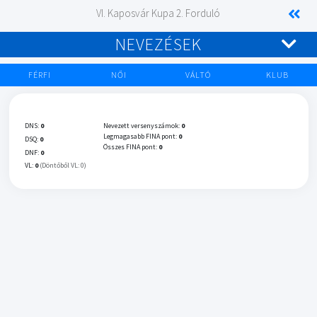
VI. Kaposvár Kupa 2. Forduló
NEVEZÉSEK
FÉRFI
NŐI
VÁLTÓ
KLUB
DNS:
0
Nevezett versenyszámok:
0
Legmagasabb FINA pont:
0
DSQ:
0
Összes FINA pont:
0
DNF:
0
VL:
0
(Döntőből VL: 0)