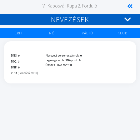
VI. Kaposvár Kupa 2. Forduló
NEVEZÉSEK
FÉRFI
NŐI
VÁLTÓ
KLUB
DNS:
0
Nevezett versenyszámok:
0
Legmagasabb FINA pont:
0
DSQ:
0
Összes FINA pont:
0
DNF:
0
VL:
0
(Döntőből VL: 0)