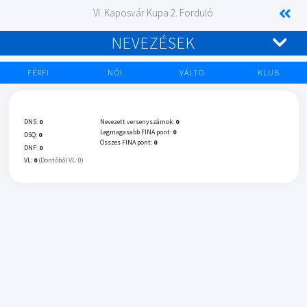
VI. Kaposvár Kupa 2. Forduló
NEVEZÉSEK
FÉRFI
NŐI
VÁLTÓ
KLUB
DNS:
0
Nevezett versenyszámok:
0
Legmagasabb FINA pont:
0
DSQ:
0
Összes FINA pont:
0
DNF:
0
VL:
0
(Döntőből VL: 0)