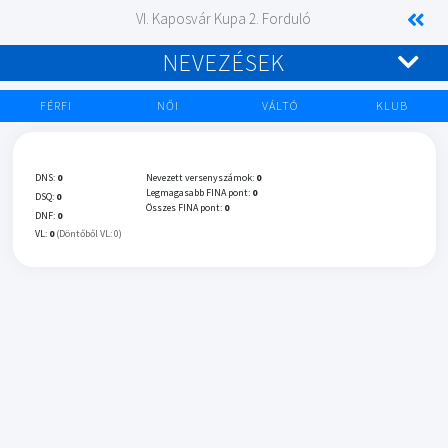
VI. Kaposvár Kupa 2. Forduló
NEVEZÉSEK
FÉRFI
NŐI
VÁLTÓ
KLUB
DNS:
0
Nevezett versenyszámok:
0
Legmagasabb FINA pont:
0
DSQ:
0
Összes FINA pont:
0
DNF:
0
VL:
0
(Döntőből VL: 0)