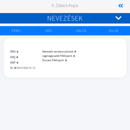
II. Zalaco Kupa
NEVEZÉSEK
FÉRFI
NŐI
VÁLTÓ
KLUB
DNS:
0
Nevezett versenyszámok:
0
Legmagasabb FINA pont:
0
DSQ:
0
Összes FINA pont:
0
DNF:
0
VL:
0
(Döntőből VL: 0)