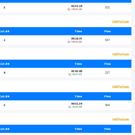
02:31.18
3
571
Q: +00:01.24
Időfutam
Cat.RK
Time
Fina
00:28.97
1
537
Q: +00:01.16
Időfutam
Cat.RK
Time
Fina
03:03.88
6
227
Q: -00:07.07
Időfutam
Cat.RK
Time
Fina
00:31.39
3
564
Q: -00:00.44
Időfutam
Cat.RK
Time
Fina