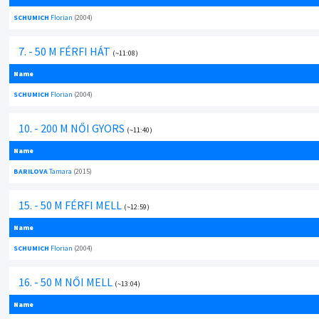
SCHUMICH
Florian
(2004)
7. - 50 M FÉRFI HÁT
(~11:08)
Name
SCHUMICH
Florian
(2004)
10. - 200 M NŐI GYORS
(~11:40)
Name
BARILOVA
Tamara
(2015)
15. - 50 M FÉRFI MELL
(~12:59)
Name
SCHUMICH
Florian
(2004)
16. - 50 M NŐI MELL
(~13:04)
Name