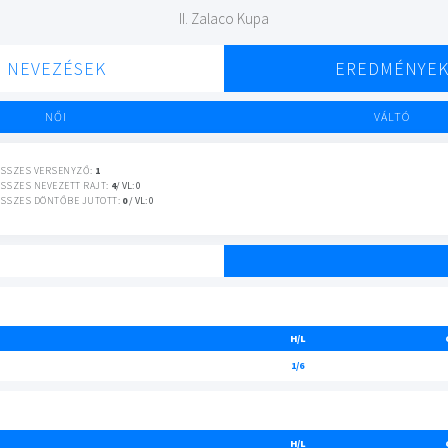
II. Zalaco Kupa
NEVEZÉSEK
EREDMÉNYE
NŐI
VÁLTÓ
SSZES VERSENYZŐ:
1
SSZES NEVEZETT RAJT:
4
/ VL: 0
SSZES DÖNTŐBE JUTOTT:
0
/ VL: 0
H/L
1/6
H/L