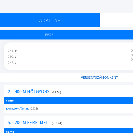
ADATLAP
FÉRFI
DNS:
0
Ö
Ö
DSQ:
0
Ö
DNF:
0
VERSENYSZÁMONKÉNT
2. - 400 M NŐI GYORS
(~09:51)
Name
BARILOVA
Tamara
(2015)
5. - 200 M FÉRFI MELL
(~10:41)
Name