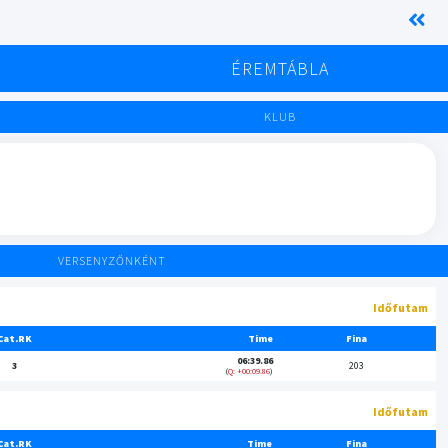
K
ÉREMTÁBLA
KLUB
VERSENYZŐNKÉNT
Időfutam
Cat.RK
Time
Fina
06:39.86
3
203
Q: +00:09.86
Időfutam
Cat.RK
Time
Fina