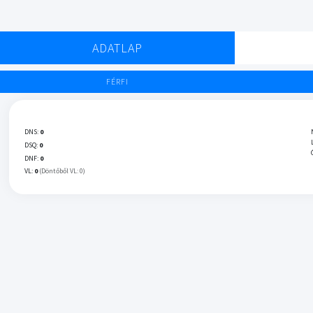
ADATLAP
FÉRFI
DNS:
0
DSQ:
0
DNF:
0
VL:
0
(Döntőből VL: 0)