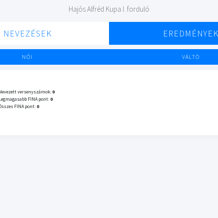
Hajós Alfréd Kupa I. forduló
NEVEZÉSEK
EREDMÉNYE
NŐI
VÁLTÓ
Nevezett versenyszámok:
0
Legmagasabb FINA pont:
0
Összes FINA pont:
0